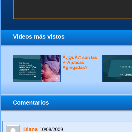
Videos más vistos
Â¿QuÃ© son las
PrÃ¡cticas
Agregadas?
Comentarios
Diana
10/08/2009