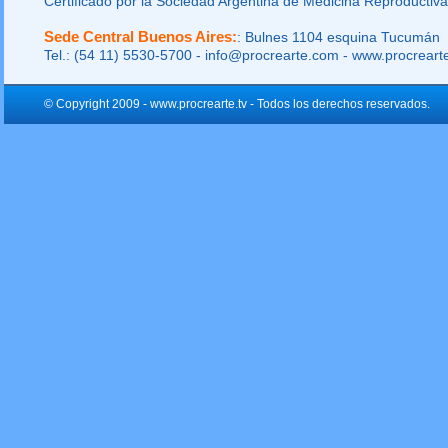
Certificado por la Sociedad Argentina de Medicina Reproductiva
Sede Central Buenos Aires:
: Bulnes 1104 esquina Tucumán
Tel.: (54 11) 5530-5700 - info@procrearte.com - www.procrear
© Copyright 2009 - www.procrearte.tv - Todos los derechos reservados.