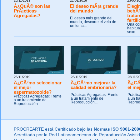
26/11/2019
21/01/2016
23/05/2
Â¿QuÃ© son las
El deseo mÃ¡s grande
Elegir
PrÃ¡cticas
del mundo
bebÃ
Agregadas?
trata
El deseo más grande del
fertil
mundo, descorre el velo de
Una co
un tema...
habitua
sexo...
26/11/2019
26/11/2019
26/11/2
Â¿CÃ³mo seleccionar
Â¿CÃ³mo mejorar la
Â¿CÃ
el mejor
calidad embrionaria?
el me
espermatozoide?
Prácticas Agregadas: Frente
Práctic
Prácticas Agregadas: Frente
a un tratamiento de
a un tr
a un tratamiento de
Reproducción...
Reprod
Reproducción...
PROCREARTE está Certificado bajo las
Normas ISO 9001-200
Acreditado por la Red Latinoamericana de Reproducción Asistid