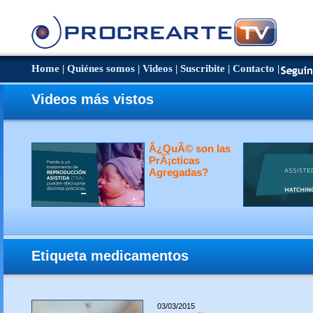
Home
|
Quiénes somos
|
Videos
|
Suscribite
|
Contacto
|
Videos más vistos
Â¿QuÃ© son las
PrÃ¡cticas
Agregadas?
Etiqueta medicamentos
03/03/2015