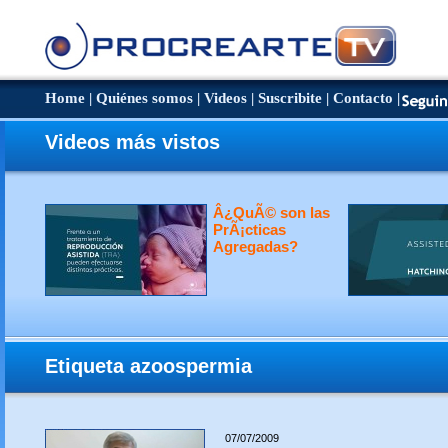
Home
|
Quiénes somos
|
Videos
|
Suscribite
|
Contacto
|
Videos más vistos
Â¿QuÃ© son las
PrÃ¡cticas
Agregadas?
Etiqueta azoospermia
07/07/2009