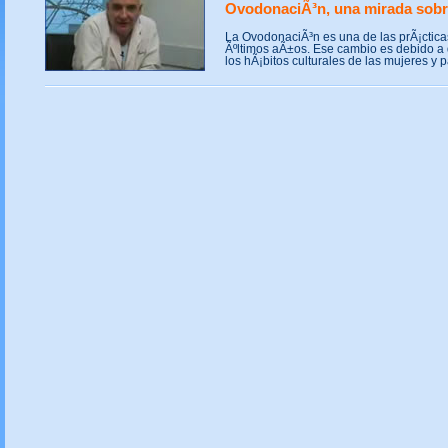
OvodonaciÃ³n, una mirada sobre
La OvodonaciÃ³n es una de las prÃ¡ctica
Ãºltimos aÃ±os. Ese cambio es debido 
los hÃ¡bitos culturales de las mujeres y p