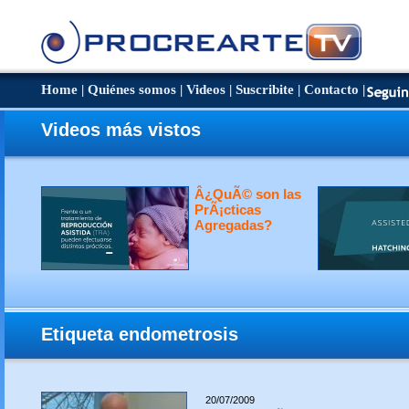
Home
|
Quiénes somos
|
Videos
|
Suscribite
|
Contacto
|
Videos más vistos
Â¿QuÃ© son las
PrÃ¡cticas
Agregadas?
Etiqueta endometrosis
20/07/2009