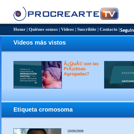
Home
|
Quiénes somos
|
Videos
|
Suscribite
|
Contacto
|
Videos más vistos
Â¿QuÃ© son las
PrÃ¡cticas
Agregadas?
Etiqueta cromosoma
15/05/2009