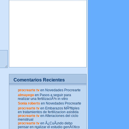
Comentarios Recientes
procrearte tv
en Novedades Procrearte
almayego
en Pasos a seguir para
realizar una fertilizaciÃ³n in vitro
Sonia roberts
en Novedades Procrearte
procrearte tv
en Embarazos MÃºltiples
en tratamientos de fertilizacion asistida
procrearte tv
en Alteraciones del ciclo
menstrual
procrearte tv
en Â¿CuÃ¡ndo debo
pensar en realizar el estudio genÃ©tico