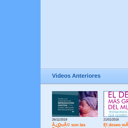
Videos Anteriores
26/11/2019
21/01/2016
Â¿QuÃ© son las
El deseo mÃ