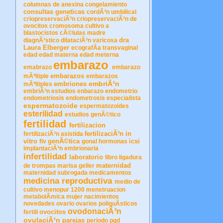
columnas de anexina
congelamiento
consultas geneticas
cordÃ³n umbilical
criopreservaciÃ³n
criopreservaciÃ³n de
ovocitos
cromosoma
cultivo a
blastocistos
cÃ©lulas madre
dra
diagnÃ³stico
dilataciÃ³n varicosa
Laura Elberger
ecografÃ­a transvaginal
edad
edad materna
edad meterna
embarazo
emabrazo
embarazo
embarazos
mÃºltiple
embarazos
embriÃ³n
embriones
mÃºltiples
embriÃ³n estudios
enbarazo
endometrio
endometriosis
endometrosis
especialista
espermatozoide
espermatozoides
esterilidad
estudios genÃ©tico
fertilidad
fertilizacion
fertilizaciÃ³n in
fertilizaciÃ³n asistida
vitro
genÃ©tica
icsi
fiv
gonal
hormonas
implantaciÃ³n embrionaria
infertilidad
laboratorio
libro
ligadura
maternidad
de trompas
marisa geller
maternidad subrogada
medicamentos
medicina reproductiva
medio de
cultivo
menopur 1200
menstruacion
metabolÃ­mica
mujer
nacimientos
novedades
ovario
ovarios poliquÃ­sticos
ovodonaciÃ³n
ovocitos
fertili
ovulaciÃ³n
parejas
periodo
pgd