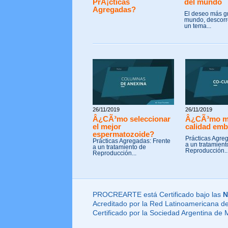
PrÃ¡cticas
del mundo
Agregadas?
El deseo más g
mundo, descorre
un tema...
26/11/2019
26/11/2019
Â¿CÃ³mo seleccionar
Â¿CÃ³mo me
el mejor
calidad emb
espermatozoide?
Prácticas Agre
Prácticas Agregadas: Frente
a un tratamient
a un tratamiento de
Reproducción..
Reproducción...
PROCREARTE está Certificado bajo las
N
Acreditado por la Red Latinoamericana de
Certificado por la Sociedad Argentina de 