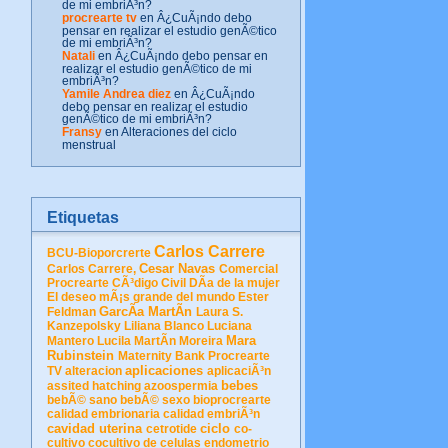
de mi embriÃ³n?
procrearte tv
en Â¿CuÃ¡ndo debo
pensar en realizar el estudio genÃ©tico
de mi embriÃ³n?
Natali
en Â¿CuÃ¡ndo debo pensar en
realizar el estudio genÃ©tico de mi
embriÃ³n?
Yamile Andrea diez
en Â¿CuÃ¡ndo
debo pensar en realizar el estudio
genÃ©tico de mi embriÃ³n?
Fransy
en Alteraciones del ciclo
menstrual
Etiquetas
Carlos Carrere
BCU-Bioporcrerte
Cesar Navas
Carlos Carrere,
Comercial
Procrearte
CÃ³digo Civil
DÃ­a de la mujer
El deseo mÃ¡s grande del mundo
Ester
GarcÃ­a MartÃ­n
Feldman
Laura S.
Kanzepolsky
Liliana Blanco
Luciana
Mara
Mantero
Lucila MartÃ­n Moreira
Rubinstein
Maternity Bank
Procrearte
aplicaciones
TV
alteracion
aplicaciÃ³n
bebes
assited hatching
azoospermia
bebÃ© sano
bebÃ© sexo
bioprocrearte
calidad embrionaria
calidad embriÃ³n
cavidad uterina
ciclo
cetrotide
co-
cultivo
cocultivo de celulas endometrio