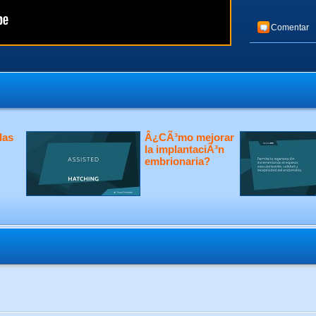
Comentar
las
Â¿CÃ³mo mejorar
la implantaciÃ³n
embrionaria?