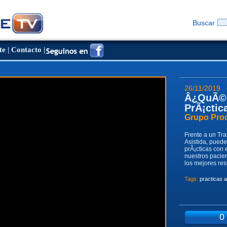
Buscar
te
|
Contacto
|
26/11/2019
Â¿QuÃ© 
PrÃ¡ctic
Grupo Proc
Frente a un Tr
Asistida, puede
prÃ¡cticas con e
nuestros pacien
los mejores res
Tags:
practicas 
0