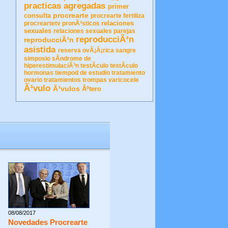
practicas agregadas
primer
procrearte
consulta
procrearte fertiliza
relaciones
procreartetv
pronÃ³sticos
sexuales
relaciones sexuales parejas
reproducciÃ³n
reproducciÃ³n
asistida
reserva ovÃ¡Â¡rica
sangre
simposio
sÃ­ndrome de
hiperestimulaciÃ³n
testÃ­culo
testÃ­culo
hormonas
tiempod de estudio
tratamiento
ovario
tratamientos
trompas
varicocele
Ã³vulo
Ã³vulos
Ãºtero
08/08/2017
Novedades Procrearte