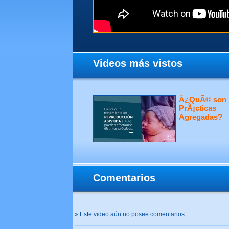
Videos más vistos
Â¿QuÃ© son 
PrÃ¡cticas
Agregadas?
Comentarios
» Este video aún no posee comentarios