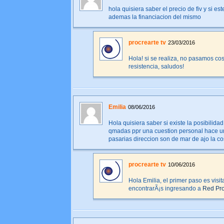
hola quisiera saber el precio de fiv y si es
ademas la financiacion del mismo
procrearte tv
23/03/2016
Hola! si se realiza, no pasamos co
resistencia, saludos!
Emilia
08/06/2016
Hola quisiera saber si existe la posibilida
qmadas ppr una cuestion personal hace un 
pasarias direccion son de mar de ajo la c
procrearte tv
10/06/2016
Hola Emilia, el primer paso es visit
encontrarÃ¡s ingresando a
Red Pro