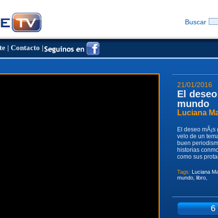
Buscar
te
|
Contacto
|
21/01/2016
El deseo
mundo
Luciana M
El deseo mÃ¡s 
velo de un tema
buen periodism
historias conmo
como sus prota
Tags:
Luciana Ma
mundo
,
libro
,
6