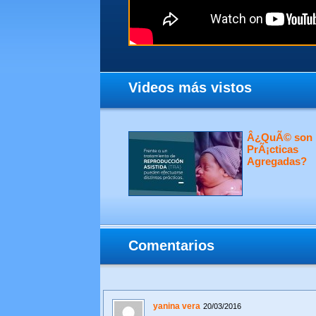
Videos más vistos
Â¿QuÃ© son 
PrÃ¡cticas
Agregadas?
Comentarios
yanina vera
20/03/2016