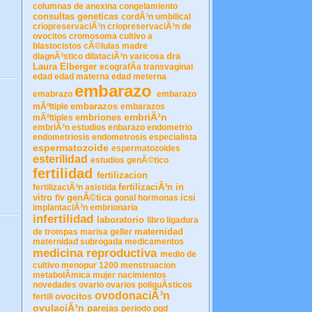
columnas de anexina
congelamiento
consultas geneticas
cordÃ³n umbilical
criopreservaciÃ³n
criopreservaciÃ³n de
ovocitos
cromosoma
cultivo a
blastocistos
cÃ©lulas madre
dra
diagnÃ³stico
dilataciÃ³n varicosa
Laura Elberger
ecografÃ­a transvaginal
edad
edad materna
edad meterna
embarazo
emabrazo
embarazo
embarazos
mÃºltiple
embarazos
embriÃ³n
embriones
mÃºltiples
embriÃ³n estudios
enbarazo
endometrio
endometriosis
endometrosis
especialista
espermatozoide
espermatozoides
esterilidad
estudios genÃ©tico
fertilidad
fertilizacion
fertilizaciÃ³n in
fertilizaciÃ³n asistida
vitro
genÃ©tica
icsi
fiv
gonal
hormonas
implantaciÃ³n embrionaria
infertilidad
laboratorio
libro
ligadura
maternidad
de trompas
marisa geller
maternidad subrogada
medicamentos
medicina reproductiva
medio de
cultivo
menopur 1200
menstruacion
metabolÃ­mica
mujer
nacimientos
novedades
ovario
ovarios poliquÃ­sticos
ovodonaciÃ³n
ovocitos
fertili
ovulaciÃ³n
parejas
periodo
pgd