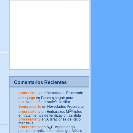
Comentarios Recientes
procrearte tv
en Novedades Procrearte
almayego
en Pasos a seguir para
realizar una fertilizaciÃ³n in vitro
Sonia roberts
en Novedades Procrearte
procrearte tv
en Embarazos MÃºltiples
en tratamientos de fertilizacion asistida
procrearte tv
en Alteraciones del ciclo
menstrual
procrearte tv
en Â¿CuÃ¡ndo debo
pensar en realizar el estudio genÃ©tico