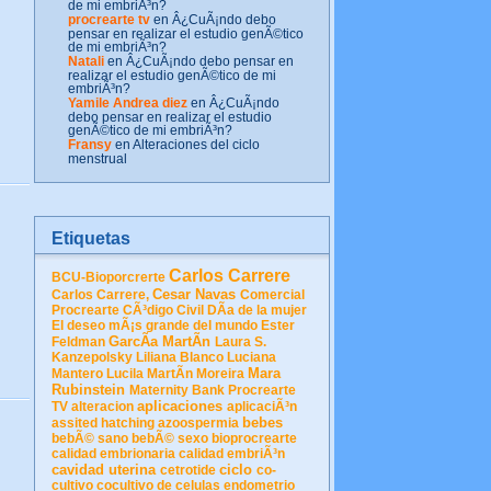
de mi embriÃ³n?
procrearte tv
en Â¿CuÃ¡ndo debo
pensar en realizar el estudio genÃ©tico
de mi embriÃ³n?
Natali
en Â¿CuÃ¡ndo debo pensar en
realizar el estudio genÃ©tico de mi
embriÃ³n?
Yamile Andrea diez
en Â¿CuÃ¡ndo
debo pensar en realizar el estudio
genÃ©tico de mi embriÃ³n?
Fransy
en Alteraciones del ciclo
menstrual
Etiquetas
Carlos Carrere
BCU-Bioporcrerte
Cesar Navas
Carlos Carrere,
Comercial
Procrearte
CÃ³digo Civil
DÃ­a de la mujer
El deseo mÃ¡s grande del mundo
Ester
GarcÃ­a MartÃ­n
Feldman
Laura S.
Kanzepolsky
Liliana Blanco
Luciana
Mara
Mantero
Lucila MartÃ­n Moreira
Rubinstein
Maternity Bank
Procrearte
aplicaciones
TV
alteracion
aplicaciÃ³n
bebes
assited hatching
azoospermia
bebÃ© sano
bebÃ© sexo
bioprocrearte
calidad embrionaria
calidad embriÃ³n
cavidad uterina
ciclo
cetrotide
co-
cultivo
cocultivo de celulas endometrio