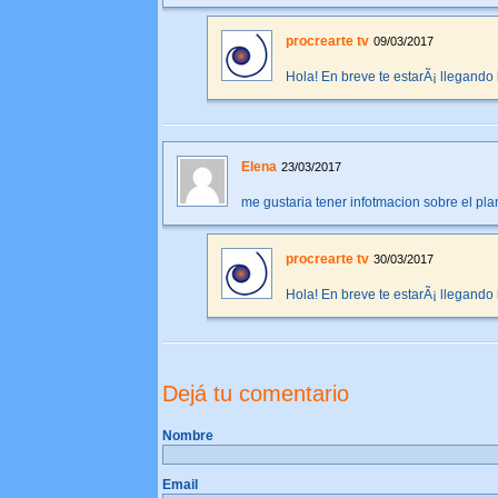
procrearte tv
09/03/2017
Hola! En breve te estarÃ¡ llegando l
Elena
23/03/2017
me gustaria tener infotmacion sobre el pl
procrearte tv
30/03/2017
Hola! En breve te estarÃ¡ llegando l
Dejá tu comentario
Nombre
Email