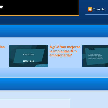
Comentar
las
Â¿CÃ³mo mejorar
la implantaciÃ³n
embrionaria?