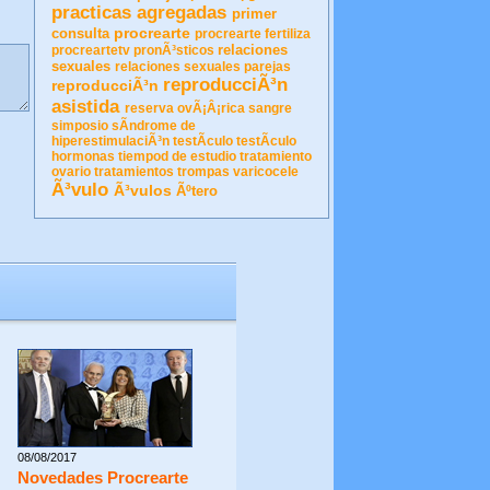
practicas agregadas
primer
procrearte
consulta
procrearte fertiliza
relaciones
procreartetv
pronÃ³sticos
sexuales
relaciones sexuales parejas
reproducciÃ³n
reproducciÃ³n
asistida
reserva ovÃ¡Â¡rica
sangre
simposio
sÃ­ndrome de
hiperestimulaciÃ³n
testÃ­culo
testÃ­culo
hormonas
tiempod de estudio
tratamiento
ovario
tratamientos
trompas
varicocele
Ã³vulo
Ã³vulos
Ãºtero
08/08/2017
Novedades Procrearte