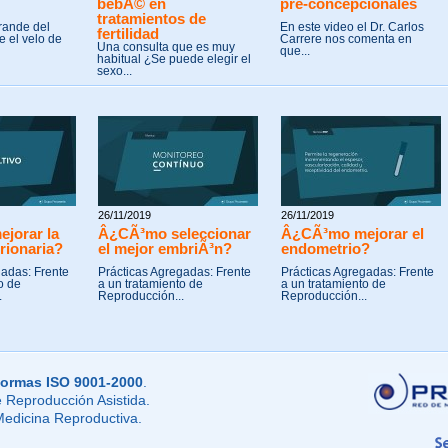
bebÃ© en
pre-concepcionales
tratamientos de
rande del
En este video el Dr. Carlos
fertilidad
 el velo de
Carrere nos comenta en
Una consulta que es muy
que...
habitual ¿Se puede elegir el
sexo...
26/11/2019
26/11/2019
jorar la
Â¿CÃ³mo seleccionar
Â¿CÃ³mo mejorar el
rionaria?
el mejor embriÃ³n?
endometrio?
gadas: Frente
Prácticas Agregadas: Frente
Prácticas Agregadas: Frente
o de
a un tratamiento de
a un tratamiento de
.
Reproducción...
Reproducción...
ormas ISO 9001-2000
.
 Reproducción Asistida.
Medicina Reproductiva.