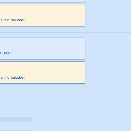
a info, saludos!
an 1000?
a info, saludos!