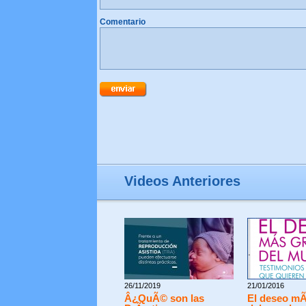
Comentario
Videos Anteriores
26/11/2019
21/01/2016
Â¿QuÃ© son las
El deseo mÃ