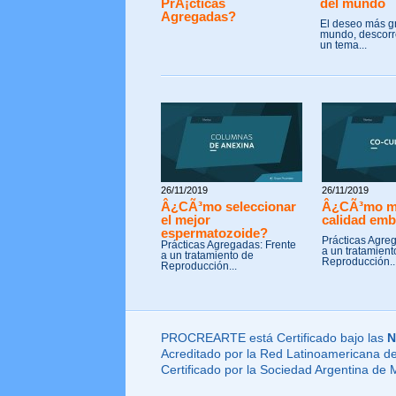
PrÃ¡cticas
del mundo
Agregadas?
El deseo más g
mundo, descorre
un tema...
26/11/2019
26/11/2019
Â¿CÃ³mo seleccionar
Â¿CÃ³mo me
el mejor
calidad emb
espermatozoide?
Prácticas Agre
Prácticas Agregadas: Frente
a un tratamient
a un tratamiento de
Reproducción..
Reproducción...
PROCREARTE está Certificado bajo las
N
Acreditado por la Red Latinoamericana de
Certificado por la Sociedad Argentina de 