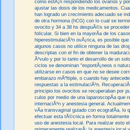
como estÃ¡n respondiendo los ovarios y por
ajustar las dosis de los medicamentos. Cuan
han logrado un crecimiento adecuado se indi
de otra hormona (hCG) con lo cual se termi
ovocito y 34 a 38 hs despuÃ©s se procederÃ
folicular. Si bien en la mayorÃ­a de los caso
hiperestimulaciÃ³n ovÃ¡rica, es posible qu
algunos casos no utilice ninguna de las dr
descriptas con el fin de obtener la madurac
Ã³vulo y por lo tanto el desarrollo de un so
ciclos se denominan "espontÃ¡neos o natur
utilizarse en casos en que no se desee corr
embarazo mÃºltiple, o cuando hay antecede
respuestas a la estimulaciÃ³n. RecuperaciÃ
principio los ovocitos se recuperaban por pu
culos por medio de una laparoscopÃ­a que r
internaciÃ³n y anestesia general. Actualmen
vÃ­a transvaginal guiado con ecografÃ­a, lo 
efectuar esta tÃ©cnica en forma totalmente
uso de anestesia local. Para realizar esto 
primeramente realizarÃ¡ la anestesia local 