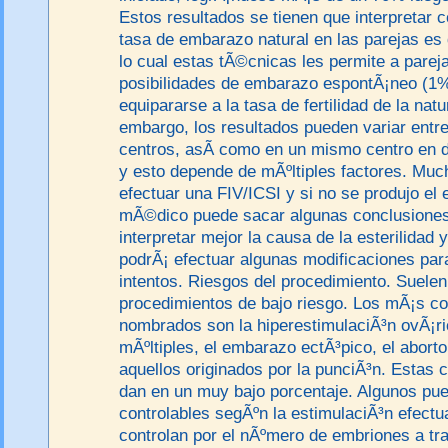
Estos resultados se tienen que interpretar 
tasa de embarazo natural en las parejas es
lo cual estas tÃ©cnicas les permite a pare
posibilidades de embarazo espontÃ¡neo (1%
equipararse a la tasa de fertilidad de la natu
embargo, los resultados pueden variar entre 
centros, asÃ­ como en un mismo centro en 
y esto depende de mÃºltiples factores. Muc
efectuar una FIV/ICSI y si no se produjo el
mÃ©dico puede sacar algunas conclusiones
interpretar mejor la causa de la esterilida
podrÃ¡ efectuar algunas modificaciones pa
intentos. Riesgos del procedimiento. Suelen
procedimientos de bajo riesgo. Los mÃ¡s 
nombrados son la hiperestimulaciÃ³n ovÃ¡r
mÃºltiples, el embarazo ectÃ³pico, el abort
aquellos originados por la punciÃ³n. Estas 
dan en un muy bajo porcentaje. Algunos pu
controlables segÃºn la estimulaciÃ³n efectu
controlan por el nÃºmero de embriones a tra