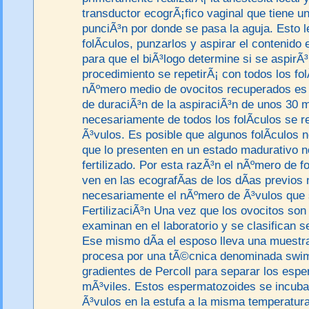
transductor ecogrÃ¡fico vaginal que tiene u
punciÃ³n por donde se pasa la aguja. Esto le
folÃ­culos, punzarlos y aspirar el contenido 
para que el biÃ³logo determine si se aspirÃ³
procedimiento se repetirÃ¡ con todos los folÃ
nÃºmero medio de ovocitos recuperados es d
de duraciÃ³n de la aspiraciÃ³n de unos 30 
necesariamente de todos los folÃ­culos se r
Ã³vulos. Es posible que algunos folÃ­culos 
que lo presenten en un estado madurativo n
fertilizado. Por esta razÃ³n el nÃºmero de f
ven en las ecografÃ­as de los dÃ­as previos 
necesariamente el nÃºmero de Ã³vulos que 
FertilizaciÃ³n Una vez que los ovocitos so
examinan en el laboratorio y se clasifican 
Ese mismo dÃ­a el esposo lleva una muest
procesa por una tÃ©cnica denominada swim
gradientes de Percoll para separar los esp
mÃ³viles. Estos espermatozoides se incuban
Ã³vulos en la estufa a la misma temperatura