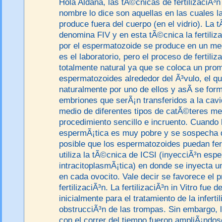
Hola Aldana, las tÃ©cnicas de fertilizaciÃ³n
nombre lo dice son aquellas en las cuales la 
produce fuera del cuerpo (en el vidrio). La 
denomina FIV y en esta tÃ©cnica la fertiliza
por el espermatozoide se produce en un med
es el laboratorio, pero el proceso de fertiliz
totalmente natural ya que se coloca un pro
espermatozoides alrededor del Ã³vulo, el q
naturalmente por uno de ellos y asÃ­ se for
embriones que serÃ¡n transferidos a la cavi
medio de diferentes tipos de catÃ©teres me
procedimiento sencillo e incruento. Cuando
espermÃ¡tica es muy pobre y se sospecha 
posible que los espermatozoides puedan fert
utiliza la tÃ©cnica de ICSI (inyecciÃ³n esp
intracitoplasmÃ¡tica) en donde se inyecta 
en cada ovocito. Vale decir se favorece el 
fertilizaciÃ³n. La fertilizaciÃ³n in Vitro fue d
inicialmente para el tratamiento de la infert
obstrucciÃ³n de las trompas. Sin embargo, 
con el correr del tiempo fueron ampliÃ¡ndo