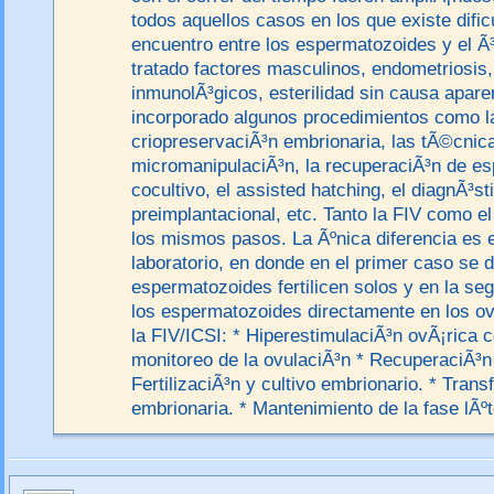
todos aquellos casos en los que existe dific
encuentro entre los espermatozoides y el Ã³
tratado factores masculinos, endometriosis
inmunolÃ³gicos, esterilidad sin causa aparen
incorporado algunos procedimientos como l
criopreservaciÃ³n embrionaria, las tÃ©cnic
micromanipulaciÃ³n, la recuperaciÃ³n de es
cocultivo, el assisted hatching, el diagnÃ³s
preimplantacional, etc. Tanto la FIV como e
los mismos pasos. La Ãºnica diferencia es e
laboratorio, en donde en el primer caso se d
espermatozoides fertilicen solos y en la se
los espermatozoides directamente en los o
la FIV/ICSI: * HiperestimulaciÃ³n ovÃ¡rica c
monitoreo de la ovulaciÃ³n * RecuperaciÃ³n 
FertilizaciÃ³n y cultivo embrionario. * Trans
embrionaria. * Mantenimiento de la fase lÃºt