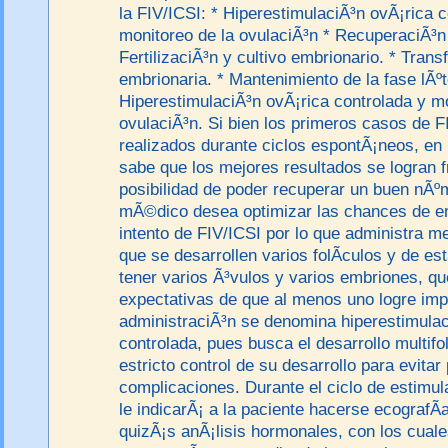
la FIV/ICSI: * HiperestimulaciÃ³n ovÃ¡rica c
monitoreo de la ovulaciÃ³n * RecuperaciÃ³n 
FertilizaciÃ³n y cultivo embrionario. * Trans
embrionaria. * Mantenimiento de la fase lÃºt
HiperestimulaciÃ³n ovÃ¡rica controlada y mo
ovulaciÃ³n. Si bien los primeros casos de F
realizados durante ciclos espontÃ¡neos, en 
sabe que los mejores resultados se logran f
posibilidad de poder recuperar un buen nÃº
mÃ©dico desea optimizar las chances de 
intento de FIV/ICSI por lo que administra m
que se desarrollen varios folÃ­culos y de e
tener varios Ã³vulos y varios embriones, q
expectativas de que al menos uno logre imp
administraciÃ³n se denomina hiperestimulac
controlada, pues busca el desarrollo multifo
estricto control de su desarrollo para evitar
complicaciones. Durante el ciclo de estimu
le indicarÃ¡ a la paciente hacerse ecografÃ­
quizÃ¡s anÃ¡lisis hormonales, con los cual