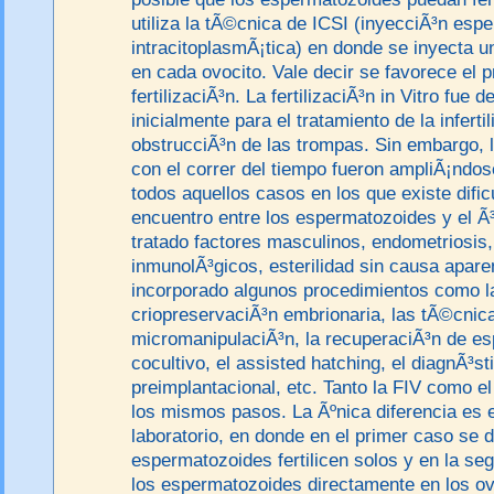
utiliza la tÃ©cnica de ICSI (inyecciÃ³n esp
intracitoplasmÃ¡tica) en donde se inyecta 
en cada ovocito. Vale decir se favorece el 
fertilizaciÃ³n. La fertilizaciÃ³n in Vitro fue d
inicialmente para el tratamiento de la infert
obstrucciÃ³n de las trompas. Sin embargo, 
con el correr del tiempo fueron ampliÃ¡ndo
todos aquellos casos en los que existe dific
encuentro entre los espermatozoides y el Ã³
tratado factores masculinos, endometriosis
inmunolÃ³gicos, esterilidad sin causa aparen
incorporado algunos procedimientos como l
criopreservaciÃ³n embrionaria, las tÃ©cnic
micromanipulaciÃ³n, la recuperaciÃ³n de es
cocultivo, el assisted hatching, el diagnÃ³s
preimplantacional, etc. Tanto la FIV como e
los mismos pasos. La Ãºnica diferencia es e
laboratorio, en donde en el primer caso se d
espermatozoides fertilicen solos y en la se
los espermatozoides directamente en los o