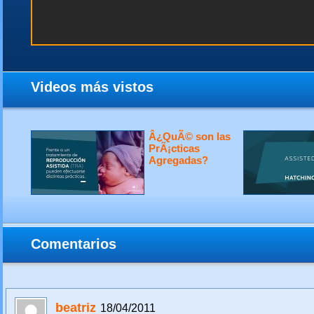
Videos más vistos
Â¿QuÃ© son las
PrÃ¡cticas
Agregadas?
Comentarios
beatriz
18/04/2011