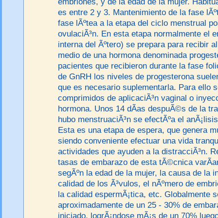
embriones, y de la edad de la mujer. Habit
es entre 2 y 3. Mantenimiento de la fase lÃ
fase lÃºtea a la etapa del ciclo menstrual po
ovulaciÃ³n. En esta etapa normalmente el 
interna del Ãºtero) se prepara para recibir a
medio de una hormona denominada progeste
pacientes que recibieron durante la fase foli
de GnRH los niveles de progesterona suelen
que es necesario suplementarla. Para ello se
comprimidos de aplicaciÃ³n vaginal o inyec
hormona. Unos 14 dÃ­as despuÃ©s de la tra
hubo menstruaciÃ³n se efectÃºa el anÃ¡lisi
Esta es una etapa de espera, que genera m
siendo conveniente efectuar una vida tranqu
actividades que ayuden a la distracciÃ³n. 
tasas de embarazo de esta tÃ©cnica varÃ­a
segÃºn la edad de la mujer, la causa de la inf
calidad de los Ã³vulos, el nÃºmero de embri
la calidad espermÃ¡tica, etc. Globalmente 
aproximadamente de un 25 - 30% de embara
iniciado, logrÃ¡ndose mÃ¡s de un 70% luego