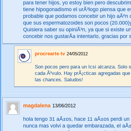
para tener hijos, yo estoy bien pero descubr
tiene hipogonadismo el urÃ³logo piensa que 
probable que podamos concebir un hijo aÃºn 
que sus espermatozoides son pocos (20.000)
Quisiera saber su opiniÃ³n, ya que si existe u
concebir nos gustarÃ­a intentarlo, gracias por
procrearte tv
24/05/2012
Son pocos pero para un Icsi alcanza. Solo 
cada Ã³vulo. Hay prÃ¡cticas agregadas que
las chances. Saludos!
magdalena
13/06/2012
hola tengo 31 aÃ±os, hace 11 aÃ±os perdi un
nunca mas volvi a quedar embarazada, el aÃ