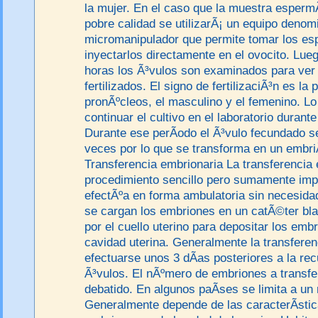
la mujer. En el caso que la muestra esperm
pobre calidad se utilizarÃ¡ un equipo denom
micromanipulador que permite tomar los es
inyectarlos directamente en el ovocito. Lue
horas los Ã³vulos son examinados para ver 
fertilizados. El signo de fertilizaciÃ³n es la
pronÃºcleos, el masculino y el femenino. Lo
continuar el cultivo en el laboratorio durant
Durante ese perÃ­odo el Ã³vulo fecundado se
veces por lo que se transforma en un embriÃ
Transferencia embrionaria La transferencia
procedimiento sencillo pero sumamente imp
efectÃºa en forma ambulatoria sin necesida
se cargan los embriones en un catÃ©ter bl
por el cuello uterino para depositar los emb
cavidad uterina. Generalmente la transferen
efectuarse unos 3 dÃ­as posteriores a la re
Ã³vulos. El nÃºmero de embriones a transfe
debatido. En algunos paÃ­ses se limita a u
Generalmente depende de las caracterÃ­stic