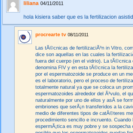
liliana
04/11/2011
hola kisiera saber que es la fertilizacion asist
procrearte tv
08/11/2011
Las tÃ©cnicas de fertilizaciÃ³n in Vitro, c
dice son aquellas en las cuales la fertiliza
fuera del cuerpo (en el vidrio). La tÃ©cnica 
denomina FIV y en esta tÃ©cnica la fertiliza
por el espermatozoide se produce en un med
es el laboratorio, pero el proceso de fertiliz
totalmente natural ya que se coloca un pro
espermatozoides alrededor del Ã³vulo, el q
naturalmente por uno de ellos y asÃ­ se for
embriones que serÃ¡n transferidos a la cavi
medio de diferentes tipos de catÃ©teres me
procedimiento sencillo e incruento. Cuando
espermÃ¡tica es muy pobre y se sospecha 
posible que los espermatozoides puedan fert