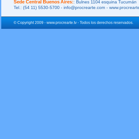
Sede Central Buenos Aires:
: Bulnes 1104 esquina Tucumán
Tel.: (54 11) 5530-5700 - info@procrearte.com - www.procrear
© Copyright 2009 - www.procrearte.tv - Todos los derechos reservados.