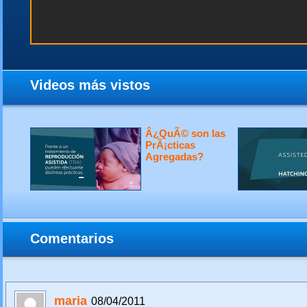
Videos más vistos
Â¿QuÃ© son las
PrÃ¡cticas
Agregadas?
Comentarios
maria
08/04/2011