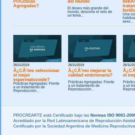
PrÃ¡cticas
del mundo
bebÃ
Agregadas?
trata
El deseo más grande del
fertil
mundo, descorre el velo de
Una co
un tema...
habitua
sexo...
26/11/2019
26/11/2019
26/11/2
Â¿CÃ³mo seleccionar
Â¿CÃ³mo mejorar la
Â¿CÃ
el mejor
calidad embrionaria?
el me
espermatozoide?
Prácticas Agregadas: Frente
Práctic
Prácticas Agregadas: Frente
a un tratamiento de
a un tr
a un tratamiento de
Reproducción...
Reprod
Reproducción...
PROCREARTE está Certificado bajo las
Normas ISO 9001-200
Acreditado por la Red Latinoamericana de Reproducción Asistid
Certificado por la Sociedad Argentina de Medicina Reproductiva