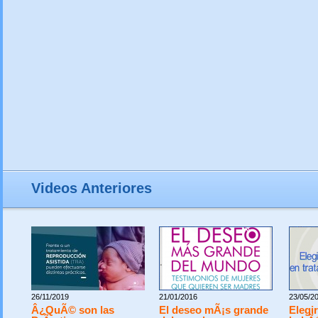
Videos Anteriores
26/11/2019
21/01/2016
23/05/2
Â¿QuÃ© son las
El deseo mÃ¡s grande
Elegir