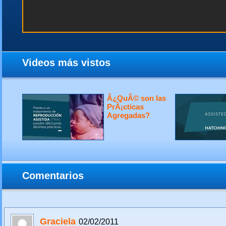
Videos más vistos
Â¿QuÃ© son las
PrÃ¡cticas
Agregadas?
Comentarios
Graciela
02/02/2011