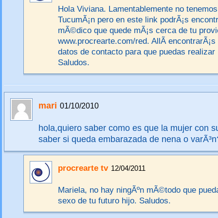
Hola Viviana. Lamentablemente no tenemos
TucumÃ¡n pero en este link podrÃ¡s encontra
mÃ©dico que quede mÃ¡s cerca de tu provic
www.procrearte.com/red. AllÃ­ encontrarÃ¡s
datos de contacto para que puedas realizar 
Saludos.
mari
01/10/2010
hola,quiero saber como es que la mujer con s
saber si queda embarazada de nena o varÃ³n
procrearte tv
12/04/2011
Mariela, no hay ningÃºn mÃ©todo que pueda
sexo de tu futuro hijo. Saludos.