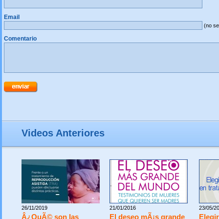
Email
(no se
Comentario
Videos Anteriores
26/11/2019
21/01/2016
23/05/2
Â¿QuÃ© son las
El deseo mÃ¡s grande
Elegir