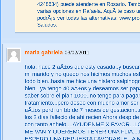
4248634) puede atenderte en Rosario. Ta
varias opciones en Rafaela. AquÃ­ te paso u
podrÃ¡s ver todas las alternativas: www.pro
Saludos.
maria gabriela
03/02/2011
hola, hace 2 aÃ±os que esty casada..y buscam
mi marido y no quedo nos hicimos muchos estu
todo bien..hasta me hice una histero salpinogra
bien...ya tengo 40 aÃ±os y deseamos ser papa
saber sobre el plan 1000..no tengo para pagar
tratamiento...pero deseo con mucho amor ser
aÃ±os perdi un bb de 7 meses de gestacion...
los 2 dias fallecio de ahi recien Ahora desp d
con tanto anhelo....AYUDENME X FAVOR...
ME VAN Y QUEREMOS TENER UNA FLIA...
ESPERO UNA REPUESTA FAVORABLE...A 