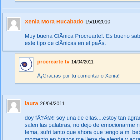
Xenia Mora Rucabado
15/10/2010
Muy buena ClÃ­nica Procrearte!. Es bueno sab
este tipo de clÃ­nicas en el paÃ­s.
procrearte tv
14/04/2011
Â¡Gracias por tu comentario Xenia!
laura
26/04/2011
doy fÃ?Â©!! soy una de ellas....estoy tan agr
salen las palabras, no dejo de emocionarme 
tema, sufri tanto que ahora que tengo a mi be
momento en brazos me llena de alegria y agra