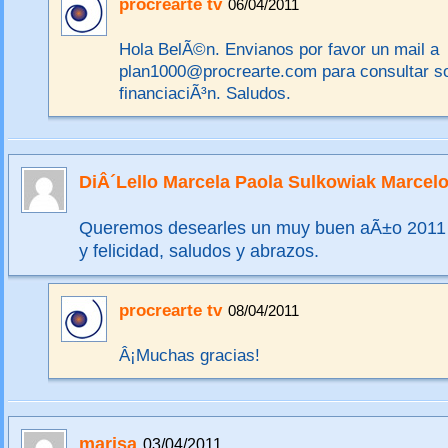
procrearte tv
06/04/2011
Hola BelÃ©n. Envianos por favor un mail a
plan1000@procrearte.com para consultar so
financiaciÃ³n. Saludos.
DiÂ´Lello Marcela Paola Sulkowiak Marcel
Queremos desearles un muy buen aÃ±o 2011 
y felicidad, saludos y abrazos.
procrearte tv
08/04/2011
Â¡Muchas gracias!
marisa
03/04/2011