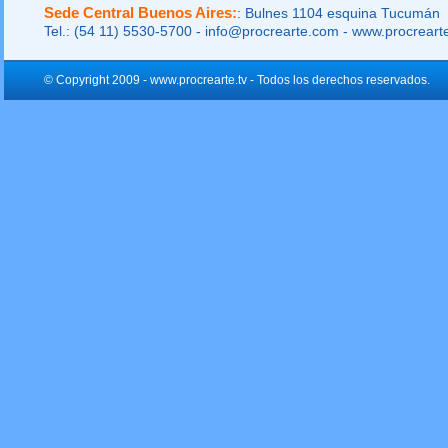
Sede Central Buenos Aires:
: Bulnes 1104 esquina Tucumán
Tel.: (54 11) 5530-5700 - info@procrearte.com - www.procrear
© Copyright 2009 - www.procrearte.tv - Todos los derechos reservados.