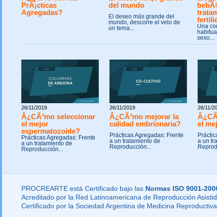
PrÃ¡cticas
del mundo
bebÃ
Agregadas?
trata
El deseo más grande del
fertil
mundo, descorre el velo de
Una co
un tema...
habitua
sexo...
26/11/2019
26/11/2019
26/11/2
Â¿CÃ³mo seleccionar
Â¿CÃ³mo mejorar la
Â¿CÃ
el mejor
calidad embrionaria?
el me
espermatozoide?
Prácticas Agregadas: Frente
Práctic
Prácticas Agregadas: Frente
a un tratamiento de
a un tr
a un tratamiento de
Reproducción...
Reprod
Reproducción...
PROCREARTE está Certificado bajo las
Normas ISO 9001-200
Acreditado por la Red Latinoamericana de Reproducción Asistid
Certificado por la Sociedad Argentina de Medicina Reproductiva