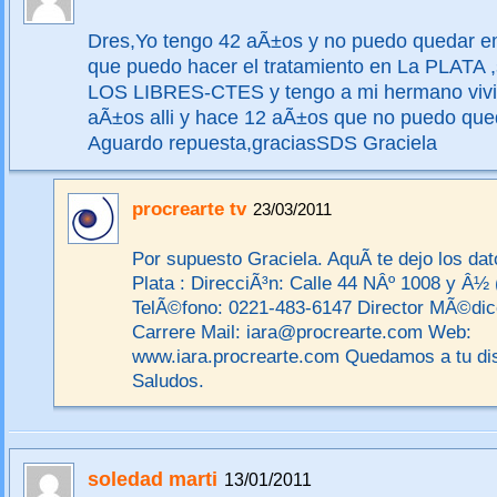
Dres,Yo tengo 42 aÃ±os y no puedo quedar 
que puedo hacer el tratamiento en La PLATA
LOS LIBRES-CTES y tengo a mi hermano viv
aÃ±os alli y hace 12 aÃ±os que no puedo qu
Aguardo repuesta,graciasSDS Graciela
procrearte tv
23/03/2011
Por supuesto Graciela. AquÃ­ te dejo los da
Plata : DirecciÃ³n: Calle 44 NÂº 1008 y Â½ 
TelÃ©fono: 0221-483-6147 Director MÃ©dico
Carrere Mail: iara@procrearte.com Web:
www.iara.procrearte.com Quedamos a tu dis
Saludos.
soledad marti
13/01/2011