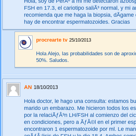
Hola, soy de PerÃº a mi me detectaron azoosp
FSH en 17.3, el cariotipo saliÃ³ normal, y mi
recomienda que me haga la biopsia, dÃ­game 
hay de encontrar espermatozoides. Gracias
procrearte tv
25/10/2013
Hola Alejo, las probabilidades son de apro
50%. Saludos.
AN
18/10/2013
Hola doctor, le hago una consulta: estamos b
marido un embarazo. Me hicieron todos los est
por la relaciÃƒÂ³n LH/FSH al comienzo del cic
en condiciones, pero a ÃƒÂ©l en el primer e
encontraron 1 espermatozoide por ml. Le man