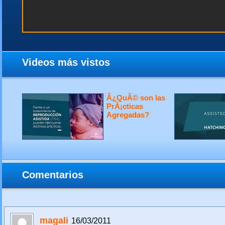
Videos más vistos
Â¿QuÃ© son las
PrÃ¡cticas
Agregadas?
Comentarios
magali
16/03/2011