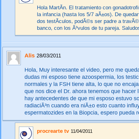
Hola MartÃ­n. El tratamiento con gonadotrofi
la infancia (hasta los 5/7 aÃ±os). De quedar
dos testÃ­culos, podÃ©s ser padre a travÃ
banco, con los Ã³vulos de tu pareja. Saludo
Alis
28/03/2011
Hola, Muy interesante el video, pero me qued
dudas mi esposo tiene azoospermia, los testi
normales y la FSH tiene alta, lo que no encaja 
que nos dice el Dr. ahora tenemos que hacer l
hay antecedentes de que mi esposo estuvo s
radiaciÃ³n cuando era niÃ±o esto cuanto influ
espermatozides en la Biopcia, espero pueda 
procrearte tv
11/04/2011