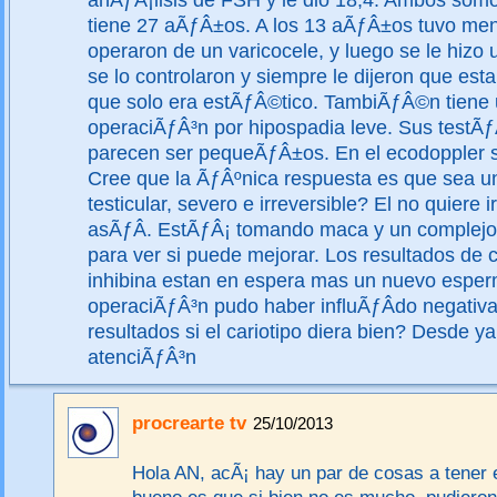
anÃƒÂ¡lisis de FSH y le dio 18,4. Ambos somo
tiene 27 aÃƒÂ±os. A los 13 aÃƒÂ±os tuvo menin
operaron de un varicocele, y luego se le hizo 
se lo controlaron y siempre le dijeron que est
que solo era estÃƒÂ©tico. TambiÃƒÂ©n tiene
operaciÃƒÂ³n por hipospadia leve. Sus testÃƒ
parecen ser pequeÃƒÂ±os. En el ecodoppler s
Cree que la ÃƒÂºnica respuesta es que sea 
testicular, severo e irreversible? El no quiere i
asÃƒÂ­. EstÃƒÂ¡ tomando maca y un complejo
para ver si puede mejorar. Los resultados de c
inhibina estan en espera mas un nuevo espe
operaciÃƒÂ³n pudo haber influÃƒÂ­do negativ
resultados si el cariotipo diera bien? Desde ya
atenciÃƒÂ³n
procrearte tv
25/10/2013
Hola AN, acÃ¡ hay un par de cosas a tener 