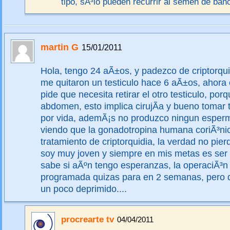
tipo, sÃ³lo pueden recurrir al semen de ban
martin G
15/01/2011
Hola, tengo 24 aÃ±os, y padezco de criptorquid
me quitaron un testiculo hace 6 aÃ±os, ahora
pide que necesita retirar el otro testiculo, por
abdomen, esto implica cirujÃ­a y bueno tomar 
por vida, ademÃ¡s no produzco ningun esperm
viendo que la gonadotropina humana coriÃ³nic
tratamiento de criptorquidia, la verdad no pie
soy muy joven y siempre en mis metas es ser 
sabe si aÃºn tengo esperanzas, la operaciÃ³n
programada quizas para en 2 semanas, pero 
un poco deprimido....
procrearte tv
04/04/2011