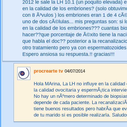
2012 le sale la LH 10.1 (un poquito elevada) e
en la calidad de los embriones? (solo obtuvi
con 8 Ã³vulos ) los embriones eran 1 de 4 cÃ©
uno de dos cÃ©lulas... mis preguntas son: si lo
en la calidad de los embriones??? cuantas b
hacer??que porcentaje de Ã©xito tiene la naci
que habla el doc?? posterior a la recanaliza
otro tratamiento pero ya con espermatozoide
Espero ansiosa su respuesta.!! gracias!!!
procrearte tv
04/07/2014
Hola MArina, La LH no influye en la calidad
la calidad ovocitaria y espermÃ¡tica intervi
No hay un nÃºmero determinado de biopsias 
depende de cada paciente. La recanalizaci
tiene buenos resultados pero habrÃ­a que ev
de tu marido si es posible realizarla. Salud