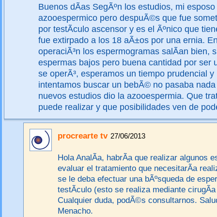
Buenos dÃ­as SegÃºn los estudios, mi esposo
azooespermico pero despuÃ©s que fue someti
por testÃ­culo ascensor y es el Ãºnico que tien
fue extirpado a los 18 aÃ±os por una ernia. En
operaciÃ³n los espermogramas salÃ­an bien, s
espermas bajos pero buena cantidad por ser 
se operÃ³, esperamos un tiempo prudencial y
intentamos buscar un bebÃ© no pasaba nada y a
nuevos estudios dio la azooespermia. Que tra
puede realizar y que posibilidades ven de pode
procrearte tv
27/06/2013
Hola AnalÃ­a, habrÃ­a que realizar algunos 
evaluar el tratamiento que necesitarÃ­a rea
se le deba efectuar una bÃºsqueda de espe
testÃ­culo (esto se realiza mediante cirugÃ­a
Cualquier duda, podÃ©s consultarnos. Salu
Menacho.