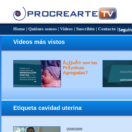
Home
|
Quiénes somos
|
Videos
|
Suscribite
|
Contacto
|
Videos más vistos
Â¿QuÃ© son las
PrÃ¡cticas
Agregadas?
Etiqueta cavidad uterina
15/05/2009