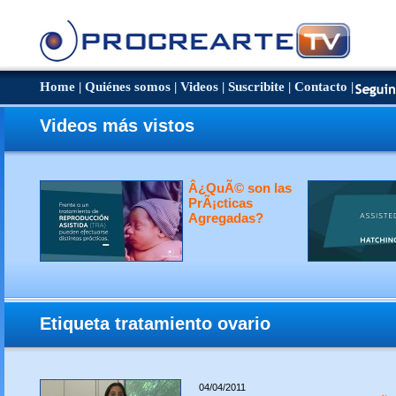
Home
|
Quiénes somos
|
Videos
|
Suscribite
|
Contacto
|
Videos más vistos
Â¿QuÃ© son las
PrÃ¡cticas
Agregadas?
Etiqueta tratamiento ovario
04/04/2011