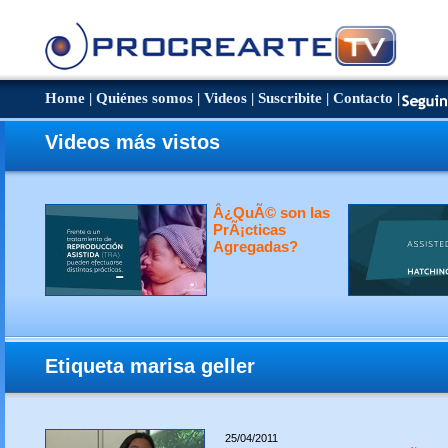
Home
|
Quiénes somos
|
Videos
|
Suscribite
|
Contacto
|
Videos más vistos
Â¿QuÃ© son las
PrÃ¡cticas
Agregadas?
Etiqueta marisa geller
25/04/2011