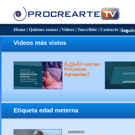
Home
|
Quiénes somos
|
Videos
|
Suscribite
|
Contacto
|
Videos más vistos
Â¿QuÃ© son las
PrÃ¡cticas
Agregadas?
Etiqueta edad meterna
14/04/2010