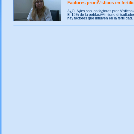
Factores pronÃ³sticos en fertili
Â¿CuÃ¡les son los factores pronÃ³sticos e
El 15% de la poblaciÃ³n tiene dificultade
hay factores que influyen en la fertilidad. 