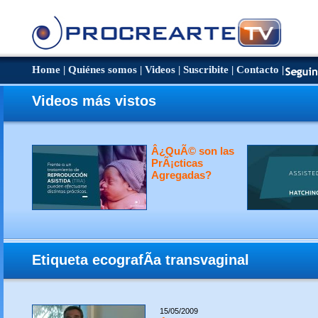
Home
|
Quiénes somos
|
Videos
|
Suscribite
|
Contacto
|
Videos más vistos
Â¿QuÃ© son las
PrÃ¡cticas
Agregadas?
Etiqueta ecografÃ­a transvaginal
15/05/2009