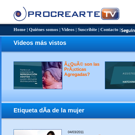
Home
|
Quiénes somos
|
Videos
|
Suscribite
|
Contacto
|
Videos más vistos
Â¿QuÃ© son las
PrÃ¡cticas
Agregadas?
Etiqueta dÃ­a de la mujer
04/03/2011