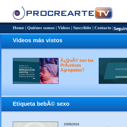
Home
|
Quiénes somos
|
Videos
|
Suscribite
|
Contacto
|
Videos más vistos
Â¿QuÃ© son las
PrÃ¡cticas
Agregadas?
Etiqueta bebÃ© sexo
23/05/2016