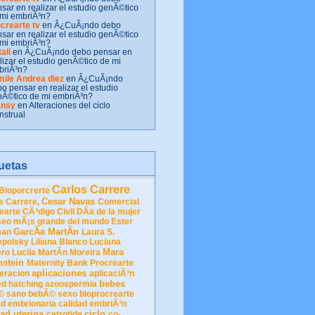
sar en realizar el estudio genÃ©tico
mi embriÃ³n?
crearte tv
en Â¿CuÃ¡ndo debo
sar en realizar el estudio genÃ©tico
mi embriÃ³n?
ali
en Â¿CuÃ¡ndo debo pensar en
lizar el estudio genÃ©tico de mi
briÃ³n?
mile Andrea diez
en Â¿CuÃ¡ndo
o pensar en realizar el estudio
Ã©tico de mi embriÃ³n?
ansy
en Alteraciones del ciclo
strual
uetas
Carlos Carrere
ioporcrerte
Cesar Navas
s Carrere,
Comercial
earte
CÃ³digo Civil
DÃ­a de la mujer
seo mÃ¡s grande del mundo
Ester
GarcÃ­a MartÃ­n
man
Laura S.
epolsky
Liliana Blanco
Luciana
Mara
ero
Lucila MartÃ­n Moreira
nstein
Maternity Bank
Procrearte
aplicaciones
teracion
aplicaciÃ³n
bebes
ed hatching
azoospermia
© sano
bebÃ© sexo
bioprocrearte
ad embrionaria
calidad embriÃ³n
ad uterina
ciclo
cetrotide
co-