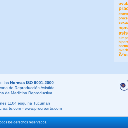
ovul
pra
cons
procr
sexu
repr
asis
simpo
hiper
horm
ovari
Ã³v
o las
Normas ISO 9001-2000
.
cana de Reproducción Asistida.
ina de Medicina Reproductiva.
lnes 1104 esquina Tucumán
ocrearte.com - www.procrearte.com
Todos los derechos reservados.