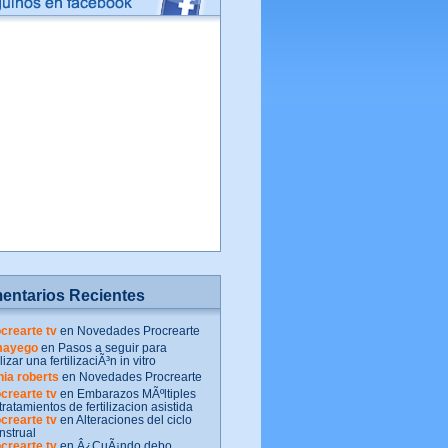
entarios Recientes
crearte tv
en Novedades Procrearte
mayego
en Pasos a seguir para
lizar una fertilizaciÃ³n in vitro
ia roberts
en Novedades Procrearte
crearte tv
en Embarazos MÃºltiples
tratamientos de fertilizacion asistida
crearte tv
en Alteraciones del ciclo
strual
crearte tv
en Â¿CuÃ¡ndo debo