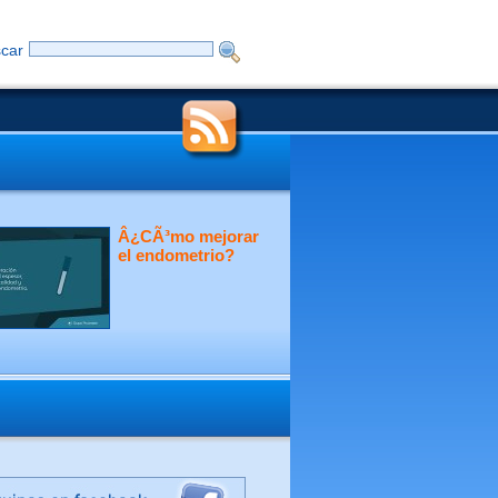
car
Â¿CÃ³mo mejorar
el endometrio?