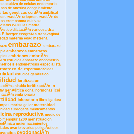
o
cocultivo de celulas endometrio
nas de anexina
congelamiento
ltas geneticas
cordÃ³n umbilical
reservaciÃ³n
criopreservaciÃ³n de
tos
cromosoma
cultivo a
ocistos
cÃ©lulas madre
dra
Ã³stico
dilataciÃ³n varicosa
a Elberger
ecografÃ­a transvaginal
edad materna
edad meterna
embarazo
razo
embarazo
embarazos
iple
embarazos
embriÃ³n
embriones
iples
Ã³n estudios
enbarazo
endometrio
etriosis
endometrosis
especialista
rmatozoide
espermatozoides
rilidad
estudios genÃ©tico
tilidad
fertilizacion
fertilizaciÃ³n in
izaciÃ³n asistida
genÃ©tica
icsi
fiv
gonal
hormonas
ntaciÃ³n embrionaria
rtilidad
laboratorio
libro
ligadura
maternidad
ompas
marisa geller
nidad subrogada
medicamentos
icina reproductiva
medio de
vo
menopur 1200
menstruacion
olÃ­mica
mujer
nacimientos
dades
ovario
ovarios poliquÃ­sticos
ovodonaciÃ³n
ovocitos