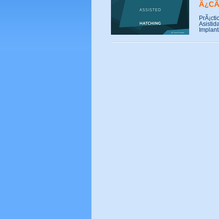
Â¿CÃ³
PrÃ¡cti
Asistid
Implant