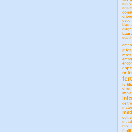
cultiv
colum
consu
criop
ovoci
blast
diagn
Laur
edad
emab
mÃºlt
mÃºlt
embri
endom
espe
este
fer
fertil
vitro
impla
infe
de tr
mater
med
culti
metab
nove
fertili