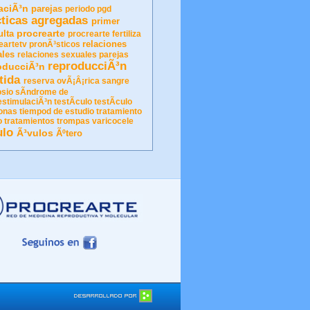
aciÃ³n
parejas
periodo
pgd
cticas agregadas
primer
procrearte
ulta
procrearte fertiliza
relaciones
eartetv
pronÃ³sticos
ales
relaciones sexuales parejas
reproducciÃ³n
oducciÃ³n
tida
reserva ovÃ¡Â¡rica
sangre
sio
sÃ­ndrome de
estimulaciÃ³n
testÃ­culo
testÃ­culo
onas
tiempod de estudio
tratamiento
o
tratamientos
trompas
varicocele
ulo
Ã³vulos
Ãºtero