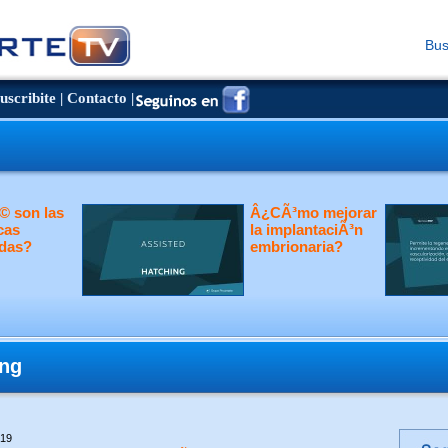
Bus
uscribite
|
Contacto
|
 son las
Â¿CÃ³mo mejorar
cas
la implantaciÃ³n
das?
embrionaria?
ing
019