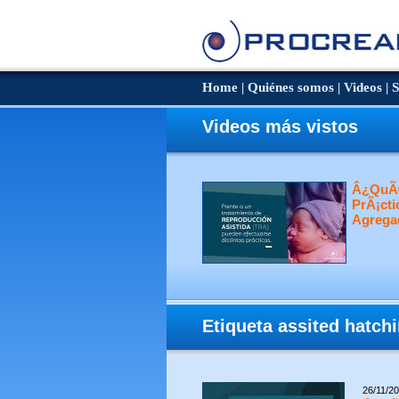
Home
|
Quiénes somos
|
Videos
|
S
Videos más vistos
Â¿QuÃ©
PrÃ¡cti
Agrega
Etiqueta assited hatch
26/11/2