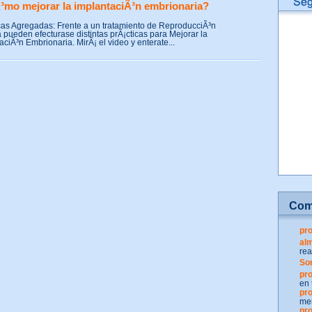
mo mejorar la implantaciÃ³n embrionaria?
cas Agregadas: Frente a un tratamiento de ReproducciÃ³n
a pueden efecturase distintas prÃ¡cticas para Mejorar la
aciÃ³n Embrionaria. MirÃ¡ el video y enterate...
Com
pro
al
rea
Son
pro
en 
pro
men
pro