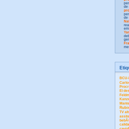
pen
de 
pro
pen
de 
Nat
rea
em
Ya
deb
gen
Fr
men
Etiq
BCU-B
Carlo
Procr
El de
Feld
Kanz
Mant
Rubi
TV
al
assit
bebÃ
calid
cavid